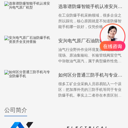
选靠谱防爆智能手机认准安兴电气
在工业防爆手机采购领域，很多企业之
所以踩坑，核心原因就是不知道防爆智
能手机哪一款好，仅凭价格、外观、网
红推荐下单，忽略了防爆资质、工况适
配、原厂品质等核心要素...
安兴电气原厂石油防爆手机资质齐
油气行业野外作业环境复杂，陆上钻井
现场、原油集输站、长输管线阀室空气
中弥散油气蒸汽，属于典型爆炸性危险
环境。普通智能手机一旦出现电路故
障、电池升温，极易形成点...
如何区分普通三防手机与专业防爆
很多工矿企业采购人员容易陷入一个误
区：把加厚外壳的三防手机等同于专业
防爆手机。事实上二者存在本质区别，
三防设备仅实现防水、防尘、防摔，不
具备防爆安全能力，严禁...
公司简介