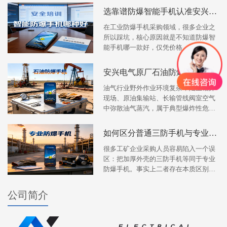
选靠谱防爆智能手机认准安兴电气
在工业防爆手机采购领域，很多企业之
所以踩坑，核心原因就是不知道防爆智
能手机哪一款好，仅凭价格、外观、网
红推荐下单，忽略了防爆资质、工况适
配、原厂品质等核心要素...
安兴电气原厂石油防爆手机资质齐
油气行业野外作业环境复杂，陆上钻井
现场、原油集输站、长输管线阀室空气
中弥散油气蒸汽，属于典型爆炸性危险
环境。普通智能手机一旦出现电路故
障、电池升温，极易形成点...
如何区分普通三防手机与专业防爆
很多工矿企业采购人员容易陷入一个误
区：把加厚外壳的三防手机等同于专业
防爆手机。事实上二者存在本质区别，
三防设备仅实现防水、防尘、防摔，不
具备防爆安全能力，严禁...
公司简介