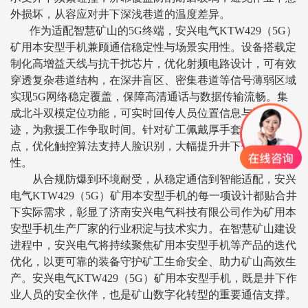
外损坏，从容应对井下深浅巷道的温度差异。
作为适配智慧矿山的
5G终端，安兴电气KTW429（5G）
矿用本安型手机兼顾通信稳定性与场景实用性。设备搭载定
制化高增益天线与抗干扰芯片，优化射频电路设计，可有效
穿透复杂巷道结构，在深井盲区、密集巷道等信号薄弱区域
实现5G网络稳定覆盖，保障高清通话与数据传输流畅。集
成北斗双模定位功能，可实时回传人员位置信息与运动轨
迹，为救援工作争取时间。针对矿工佩戴厚手套作业的特
点，优化触控算法支持人脸识别，大幅提升井下作业便捷
性。
从合规防爆到环境耐受，从稳定通信到智能适配，安兴
电气
KTW429（5G）矿用本安型手机的每一项设计都贴合井
下实际需求，彰显了济南安兴电气科技有限公司作为矿用本
安型手机生产厂家的行业积淀与技术实力。在智慧矿山建设
进程中，安兴电气将持续聚焦矿用本安型手机等产品的迭代
优化，以更可靠的装备守护矿工生命安全、助力矿山高效生
产。安兴电气KTW429（5G）矿用本安型手机，既是井下作
业人员的安全伙伴，也是矿山数字化转型的重要通信支撑。