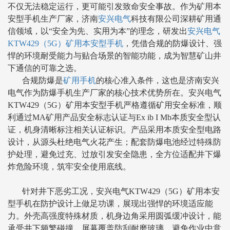
不仅无法稳定运行，更可能引发致命安全事故。作为
矿用本
安型手机
生产厂家，济南
安兴电气
科技有限公司深耕矿用通
信领域，以
“安全为先、实用为本”的理念，研发出
安兴电气
KTW429（5G）矿用本安型手机
，凭借合规的防爆设计、强
悍的环境耐受能力与贴合场景的智能功能，成为智慧矿山井
下通信的可靠之选。
合规防爆是
矿用手机
的核心准入条件，这也是济南安兴
电气作为防爆手机生产厂家的核心技术优势所在。安兴电气
KTW429（5G）矿用本安型手机严格遵循矿用安全标准，顺
利通过MA矿用产品安全标志认证与Ex ib I Mb本质安全型认
证，机身清晰标注相关认证标识。产品采用本质安全型电路
设计，从源头杜绝电气火花产生；配套防爆电池经过特殊防
护处理，避免过充、过放引发安全隐患，全方位适配井下爆
炸危险环境，筑牢安全使用底线。
针对井下恶劣工况，安兴电气
KTW429（5G）矿用本安
型手机在防护设计上做足功课，展现出强悍的环境适应能
力。外壳高强度特殊材质，机身边角采用圆弧缓冲设计，能
承受井下频繁碰撞，屏幕覆盖防刮耐磨玻璃，避免作业中意