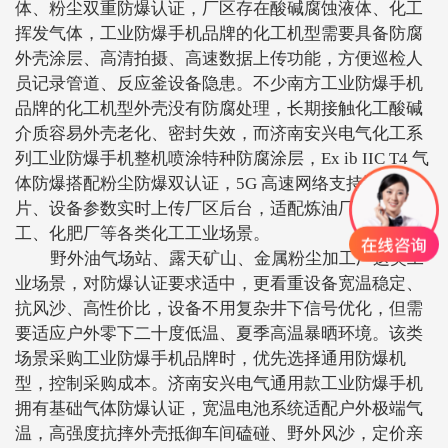
体、粉尘双重防爆认证，厂区存在酸碱腐蚀液体、化工
挥发气体，工业防爆手机品牌的化工机型需要具备防腐
外壳涂层、高清拍摄、高速数据上传功能，方便巡检人
员记录管道、反应釜设备隐患。不少南方工业防爆手机
品牌的化工机型外壳没有防腐处理，长期接触化工酸碱
介质容易外壳老化、密封失效，而济南安兴电气化工系
列工业防爆手机整机喷涂特种防腐涂层，
Ex ib IIC T4 气
体防爆搭配粉尘防爆双认证，5G 高速网络支持巡检照
片、设备参数实时上传厂区后台，适配炼油厂、精细化
工、化肥厂等各类化工工业场景。
野外油气场站、露天矿山、金属粉尘加工厂这类工
业场景，对防爆认证要求适中，更看重设备宽温稳定、
抗风沙、高性价比，设备不用复杂井下信号优化，但需
要适应户外零下二十度低温、夏季高温暴晒环境。该类
场景采购工业防爆手机品牌时，优先选择通用防爆机
型，控制采购成本。济南安兴电气通用款工业防爆手机
拥有基础气体防爆认证，宽温电池系统适配户外极端气
温，高强度抗摔外壳抵御车间磕碰、野外风沙，定价亲